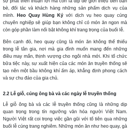
sự phát triển thuận lợi mà còn là dịp để giới thiệu đến bạn
bè, đối tác và khách hàng những sản phẩm dịch vụ của
mình.
Heo Quay Hùng Ký
với dịch vụ heo quay cúng
chuyên nghiệp sẽ giúp bạn không chỉ có món ăn ngon mà
còn góp phần làm nổi bật không khí trang trọng của buổi lễ.
Bên cạnh đó, heo quay cũng là món ăn không thể thiếu
trong lễ tân gia, nơi mà gia đình muốn mang đến những
điều may mắn, thịnh vượng cho ngôi nhà mới. Khi tổ chức
bữa tiệc này, sự xuất hiện của các món ăn truyền thống sẽ
tạo nên một bầu không khí ấm áp, khẳng định phong cách
và sự chu đáo của gia chủ.
2.2 Lễ giỗ, cúng ông bà và các ngày lễ truyền thống
Lễ giỗ ông bà và các lễ truyền thống cũng là những dịp
quan trọng trong tín ngưỡng văn hóa người Việt Nam.
Người Việt rất coi trọng việc gần gũi với tổ tiên qua những
buổi lễ cúng trang nghiêm. Những món ăn như heo quay, gà