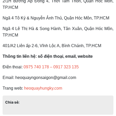
2/1H đường Ấp Đông 4, Thới Tam Thôn, Quận Hóc Môn,
TP.HCM
Ngã 4 Tô Ký & Nguyễn Ảnh Thủ, Quận Hóc Môn, TP.HCM
Ngã 4 Lê Thị Hà & Song Hành, Tân Xuân, Quận Hóc Môn,
TP.HCM
401/A2 Liên ấp 2-6, Vĩnh Lộc A, Bình Chánh, TP.HCM
Thông tin liên hệ: số điện thoại, email, website
Điện thoại:
0975 740 178
–
0917 323 135
Email: heoquayngonsaigon@gmail.com
Trang web:
heoquayhungky.com
Chia sẻ: