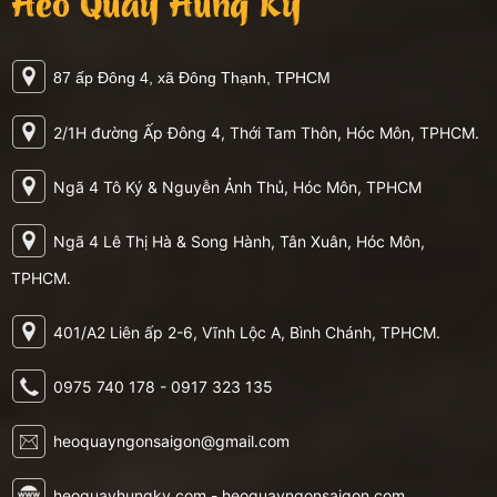
Heo Quay Hùng Ký
87 ấp Đông 4, xã Đông Thạnh, TPHCM
2/1H đường Ấp Đông 4, Thới Tam Thôn, Hóc Môn, TPHCM.
Ngã 4 Tô Ký & Nguyễn Ảnh Thủ, Hóc Môn, TPHCM
Ngã 4 Lê Thị Hà & Song Hành, Tân Xuân, Hóc Môn,
TPHCM.
401/A2 Liên ấp 2-6, Vĩnh Lộc A, Bình Chánh, TPHCM.
0975 740 178 - 0917 323 135
heoquayngonsaigon@gmail.com
heoquayhungky.com - heoquayngonsaigon.com