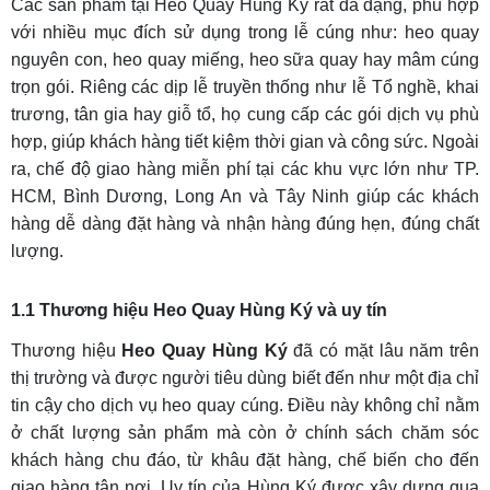
Các sản phẩm tại Heo Quay Hùng Ký rất đa dạng, phù hợp
với nhiều mục đích sử dụng trong lễ cúng như: heo quay
nguyên con, heo quay miếng, heo sữa quay hay mâm cúng
trọn gói. Riêng các dịp lễ truyền thống như lễ Tổ nghề, khai
trương, tân gia hay giỗ tổ, họ cung cấp các gói dịch vụ phù
hợp, giúp khách hàng tiết kiệm thời gian và công sức. Ngoài
ra, chế độ giao hàng miễn phí tại các khu vực lớn như TP.
HCM, Bình Dương, Long An và Tây Ninh giúp các khách
hàng dễ dàng đặt hàng và nhận hàng đúng hẹn, đúng chất
lượng.
1.1 Thương hiệu Heo Quay Hùng Ký và uy tín
Thương hiệu
Heo Quay Hùng Ký
đã có mặt lâu năm trên
thị trường và được người tiêu dùng biết đến như một địa chỉ
tin cậy cho dịch vụ heo quay cúng. Điều này không chỉ nằm
ở chất lượng sản phẩm mà còn ở chính sách chăm sóc
khách hàng chu đáo, từ khâu đặt hàng, chế biến cho đến
giao hàng tận nơi. Uy tín của Hùng Ký được xây dựng qua