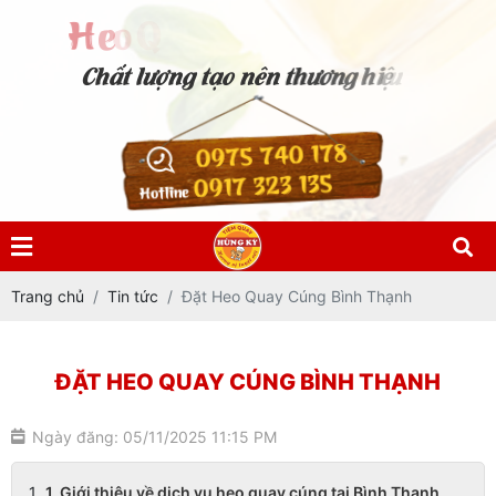
0975 740 178
0917 323 135
Hotline
Trang chủ
Tin tức
Đặt Heo Quay Cúng Bình Thạnh
ĐẶT HEO QUAY CÚNG BÌNH THẠNH
Ngày đăng: 05/11/2025 11:15 PM
1. Giới thiệu về dịch vụ heo quay cúng tại Bình Thạnh