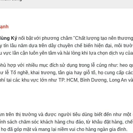
hạnh
Hùng Ký
nổi bật với phương châm "Chất lượng tạo nên thương
 tín lâu năm dựa trên dây chuyền chế biến hiện đại, môi trườn
 vực lân cận luôn yên tâm và hài lòng khi lựa chọn dịch vụ củ
hù hợp với nhiều mục đích sử dụng trong lễ cúng như: heo 
ư lễ Tổ nghề, khai trương, tân gia hay giỗ tổ, họ cung cấp các
 phí tại các khu vực lớn như TP. HCM, Bình Dương, Long An v
m trên thị trường và được người tiêu dùng biết đến như một đ
h sách chăm sóc khách hàng chu đáo, từ khâu đặt hàng, chế 
 họ đã góp mặt và mang lại niềm vui cho hàng ngàn gia đình.