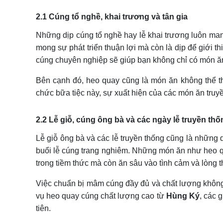
2.1 Cúng tổ nghề, khai trương và tân gia
Những dịp cúng tổ nghề hay lễ khai trương luôn mang
mong sự phát triển thuận lợi mà còn là dịp để giới 
cúng chuyên nghiệp sẽ giúp bạn không chỉ có món ăn
Bên cạnh đó, heo quay cũng là món ăn không thể th
chức bữa tiệc này, sự xuất hiện của các món ăn truy
2.2 Lễ giỗ, cúng ông bà và các ngày lễ truyền thố
Lễ giỗ ông bà và các lễ truyền thống cũng là những d
buổi lễ cúng trang nghiêm. Những món ăn như heo qua
trong tiềm thức mà còn ăn sâu vào tình cảm và lòng 
Việc chuẩn bị mâm cúng đầy đủ và chất lượng không c
vụ heo quay cúng chất lượng cao từ
Hùng Ký
, các 
tiên.