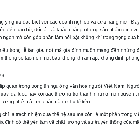
 ý nghĩa đặc biệt với các doanh nghiệp và cửa hàng mới. Đây 
thiệu đến bạn bè, đối tác và khách hàng những sản phẩm dịch v
 ngon mà còn góp phần làm nổi bật không khí trang trọng của b
iếu trong lễ tân gia, nơi mà gia đình muốn mang đến những 
ền thống sẽ tạo nên một bầu không khí ấm áp, khẳng định phon
ng
ịp quan trọng trong tín ngưỡng văn hóa người Việt Nam. Người 
y, gà luộc hay xôi gấc thường trở thành những món truyền thố
thương nhớ mà con cháu dành cho tổ tiên.
hỉ là trách nhiệm của thế hệ sau mà còn là một phần trong việ
gia đình có thể yên tâm về chất lượng và sự truyền thống của mâ