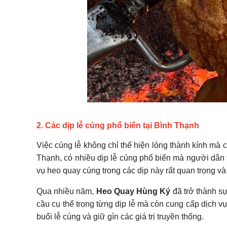
2. Các dịp lễ cúng phổ biến tại Bình Thạnh
Việc cúng lễ không chỉ thể hiện lòng thành kính mà 
Thạnh, có nhiều dịp lễ cúng phổ biến mà người dân th
vụ heo quay cúng trong các dịp này rất quan trọng v
Qua nhiều năm,
Heo Quay Hùng Ký
đã trở thành sự
cầu cụ thể trong từng dịp lễ mà còn cung cấp dịch v
buổi lễ cúng và giữ gìn các giá trị truyền thống.