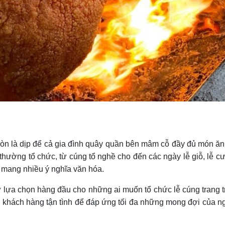
còn là dịp để cả gia đình quây quần bên mâm cỗ đầy đủ món ăn 
ường tổ chức, từ cúng tổ nghề cho đến các ngày lễ giỗ, lễ cướ
à mang nhiều ý nghĩa văn hóa.
 lựa chọn hàng đầu cho những ai muốn tổ chức lễ cúng trang t
ụ khách hàng tận tình để đáp ứng tối đa những mong đợi của ng