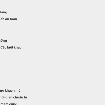
 dạng
iến an toàn
thống
 đặc biệt khác
i
ượng khách mời
hời gian chuẩn bị
rí mâm cúng