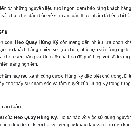
biến từ những nguyên liệu tươi ngon, đảm bảo rằng khách hàn
át chặt chẽ, đảm bảo vệ sinh an toàn thực phẩm là tiêu chí hà
dạng
ên con,
Heo Quay Hùng Ký
còn mang đến nhiều lựa chọn khá
ại cho khách hàng nhiều sự lựa chọn, phù hợp với từng dịp lễ 
lựa chọn sức nặng và kích cỡ của heo để phù hợp với số lượn
hiện trang nghiêm.
chấm hay rau xanh cũng được Hùng Ký đặc biệt chú trọng. Đi
u này cho thấy sự chăm sóc và tâm huyết của Hùng Ký trong từn
n an toàn
ầu của
Heo Quay Hùng Ký
. Họ tự hào về việc sử dụng nguyên
 heo đều được kiểm tra kỹ lưỡng từ khâu đầu vào cho đến khi