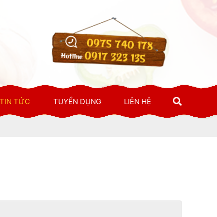
0975 740 178
0917 323 135
Hotline
TIN TỨC
TUYỂN DỤNG
LIÊN HỆ