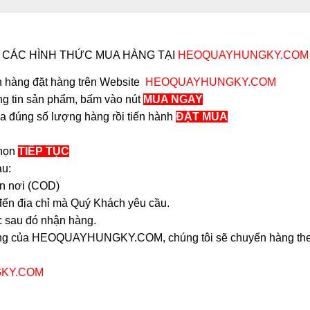
CÁC HÌNH THỨC MUA HÀNG TẠI
HEOQUAYHUNGKY.COM
 hàng đặt hàng trên Website
HEOQUAYHUNGKY.COM
ng tin sản phẩm, bấm vào nút
MUA NGAY
a đúng số lượng hàng rồi tiến hành
ĐẶT MUA
họn
TIẾP TỤC
au:
ận nơi (COD)
 đến địa chỉ mà Quý Khách yêu cầu.
 sau đó nhận hàng.
hàng của HEOQUAYHUNGKY.COM, chúng tôi sẽ chuyển hàng theo
KY.COM