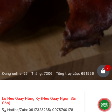
0
Đang online: 25
Tháng: 7306
Tổng truy cập: 691556
Lò Heo Quay Hùng Ký (Heo Quay Ngon Sài
Gòn)
📞 Hotline/Zalo: 0917323235/ 0975740178