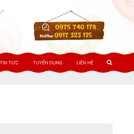
0975 740 178
0917 323 135
Hotline
TIN TỨC
TUYỂN DỤNG
LIÊN HỆ