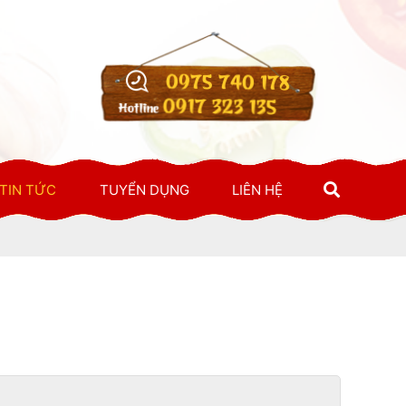
0975 740 178
0917 323 135
Hotline
TIN TỨC
TUYỂN DỤNG
LIÊN HỆ