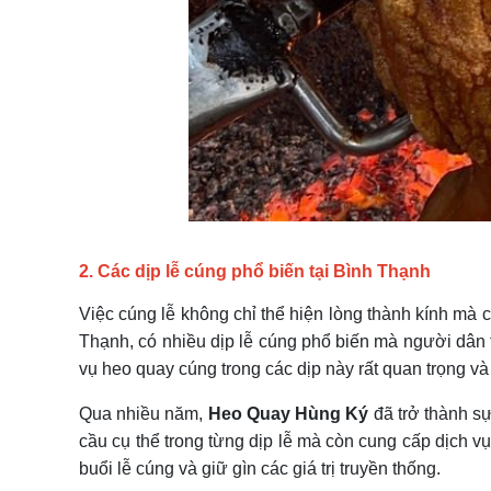
2. Các dịp lễ cúng phổ biến tại Bình Thạnh
Việc cúng lễ không chỉ thể hiện lòng thành kính mà 
Thạnh, có nhiều dịp lễ cúng phổ biến mà người dân th
vụ heo quay cúng trong các dịp này rất quan trọng v
Qua nhiều năm,
Heo Quay Hùng Ký
đã trở thành sự
cầu cụ thể trong từng dịp lễ mà còn cung cấp dịch v
buổi lễ cúng và giữ gìn các giá trị truyền thống.