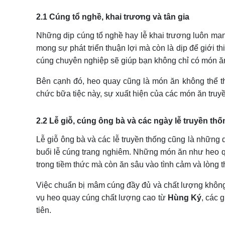
2.1 Cúng tổ nghề, khai trương và tân gia
Những dịp cúng tổ nghề hay lễ khai trương luôn mang
mong sự phát triển thuận lợi mà còn là dịp để giới 
cúng chuyên nghiệp sẽ giúp bạn không chỉ có món ăn
Bên cạnh đó, heo quay cũng là món ăn không thể th
chức bữa tiệc này, sự xuất hiện của các món ăn truy
2.2 Lễ giỗ, cúng ông bà và các ngày lễ truyền thố
Lễ giỗ ông bà và các lễ truyền thống cũng là những d
buổi lễ cúng trang nghiêm. Những món ăn như heo qua
trong tiềm thức mà còn ăn sâu vào tình cảm và lòng 
Việc chuẩn bị mâm cúng đầy đủ và chất lượng không c
vụ heo quay cúng chất lượng cao từ
Hùng Ký
, các 
tiên.