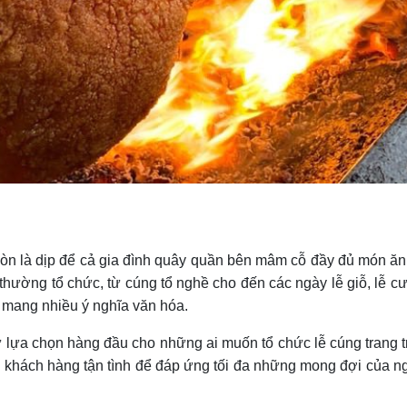
còn là dịp để cả gia đình quây quần bên mâm cỗ đầy đủ món ăn 
ường tổ chức, từ cúng tổ nghề cho đến các ngày lễ giỗ, lễ cướ
à mang nhiều ý nghĩa văn hóa.
 lựa chọn hàng đầu cho những ai muốn tổ chức lễ cúng trang t
ụ khách hàng tận tình để đáp ứng tối đa những mong đợi của ng