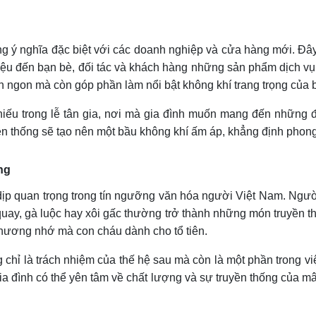
 ý nghĩa đặc biệt với các doanh nghiệp và cửa hàng mới. Đây 
thiệu đến bạn bè, đối tác và khách hàng những sản phẩm dịch v
 ngon mà còn góp phần làm nổi bật không khí trang trọng của b
iếu trong lễ tân gia, nơi mà gia đình muốn mang đến những 
ền thống sẽ tạo nên một bầu không khí ấm áp, khẳng định phon
ng
ịp quan trọng trong tín ngưỡng văn hóa người Việt Nam. Người 
y, gà luộc hay xôi gấc thường trở thành những món truyền thố
thương nhớ mà con cháu dành cho tổ tiên.
hỉ là trách nhiệm của thế hệ sau mà còn là một phần trong việ
gia đình có thể yên tâm về chất lượng và sự truyền thống của mâ