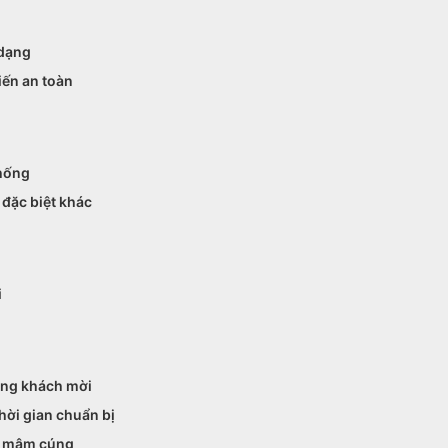
 dạng
iến an toàn
thống
 đặc biệt khác
i
ượng khách mời
hời gian chuẩn bị
rí mâm cúng