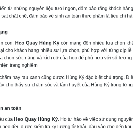
biến từ những nguyên liệu tươi ngon, đảm bảo rằng khách hàn
át chặt chẽ, đảm bảo vệ sinh an toàn thực phẩm là tiêu chí hà
dạng
ên con,
Heo Quay Hùng Ký
còn mang đến nhiều lựa chọn khá
ại cho khách hàng nhiều sự lựa chọn, phù hợp với từng dịp lễ 
lựa chọn sức nặng và kích cỡ của heo để phù hợp với số lượn
hiện trang nghiêm.
chấm hay rau xanh cũng được Hùng Ký đặc biệt chú trọng. Đi
u này cho thấy sự chăm sóc và tâm huyết của Hùng Ký trong từn
n an toàn
ầu của
Heo Quay Hùng Ký
. Họ tự hào về việc sử dụng nguyên
 heo đều được kiểm tra kỹ lưỡng từ khâu đầu vào cho đến khi