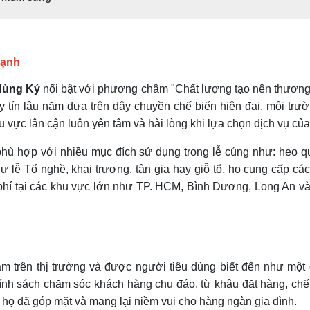
hạnh
Hùng Ký
nổi bật với phương châm "Chất lượng tạo nên thương
 tín lâu năm dựa trên dây chuyền chế biến hiện đại, môi trườn
 vực lân cận luôn yên tâm và hài lòng khi lựa chọn dịch vụ củ
hù hợp với nhiều mục đích sử dụng trong lễ cúng như: heo 
ư lễ Tổ nghề, khai trương, tân gia hay giỗ tổ, họ cung cấp các
 phí tại các khu vực lớn như TP. HCM, Bình Dương, Long An v
m trên thị trường và được người tiêu dùng biết đến như một đ
h sách chăm sóc khách hàng chu đáo, từ khâu đặt hàng, chế 
 họ đã góp mặt và mang lại niềm vui cho hàng ngàn gia đình.