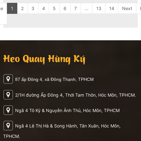
ge
1
2
3
4
5
6
7
...
13
14
Next
Heo Quay Hùng Ký
87 ấp Đông 4, xã Đông Thạnh, TPHCM
2/1H đường Ấp Đông 4, Thới Tam Thôn, Hóc Môn, TPHCM.
Ngã 4 Tô Ký & Nguyễn Ảnh Thủ, Hóc Môn, TPHCM
Ngã 4 Lê Thị Hà & Song Hành, Tân Xuân, Hóc Môn,
TPHCM.