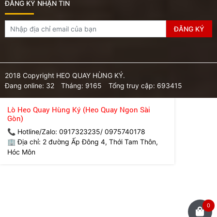
ĐĂNG KÝ NHẬN TIN
2018 Copyright HEO QUAY HÙNG KÝ.
Đang online: 32
Tháng: 9165
Tổng truy cập: 693415
Lò Heo Quay Hùng Ký (Heo Quay Ngon Sài
Gòn)
📞 Hotline/Zalo: 0917323235/ 0975740178
🏢 Địa chỉ: 2 đường Ấp Đông 4, Thới Tam Thôn,
Hóc Môn
0