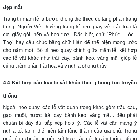
đẹp mắt
Trang trí mâm lễ là bước không thể thiếu để tăng phần trang
trọng. Người Việt thường trang trí heo quay với các loại lá
cờ, giấy gói, nến và hoa tươi. Đặc biệt, chữ "Phúc - Lộc -
Thọ" hay câu chúc bằng chữ Hán để thể hiện mong ước
cho năm mới. Bố trí heo quay chính giữa mâm lễ, kết hợp
các lễ vật khác như trái cây, bánh kẹo, vàng mã, giúp lễ
cúng thêm phần hài hòa và ý nghĩa phong thủy.
4.4 Kết hợp các loại lễ vật khác theo phong tục truyền
thống
Ngoài heo quay, các lễ vật quan trọng khác gồm trầu cau,
gạo, muối, nước, trái cây, bánh kẹo, vàng mã… đều phải
chuẩn bị đầy đủ, sắp xếp hợp lý. Các lễ vật cần mang ý
nghĩa tốt lành, thể hiện tấm lòng thành của gia chủ. Trong
quá trình chuẩn bị, nên kết hợp các nét truyền thống, đồng