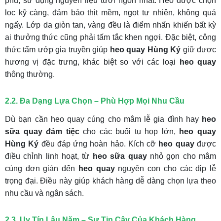
phu, sử dụng nguyên liệu tươi ngon nhất. Heo được chọn
lọc kỹ càng, đảm bảo thịt mềm, ngọt tự nhiên, không quá
ngấy. Lớp da giòn tan, vàng đều là điểm nhấn khiến bất kỳ
ai thưởng thức cũng phải tấm tắc khen ngợi. Đặc biệt, công
thức tẩm ướp gia truyền giúp
heo quay Hùng Ký
giữ được
hương vị đặc trưng, khác biệt so với các loại
heo quay
thông thường.
2.2. Đa Dạng Lựa Chọn – Phù Hợp Mọi Nhu Cầu
Dù bạn cần heo quay cúng cho mâm lễ gia đình hay
heo
sữa quay đám tiệc
cho các buổi tụ họp lớn,
heo quay
Hùng Ký
đều đáp ứng hoàn hảo. Kích cỡ
heo quay
được
điều chỉnh linh hoạt, từ
heo sữa quay
nhỏ gọn cho mâm
cúng đơn giản đến
heo quay
nguyên con cho các dịp lễ
trọng đại. Điều này giúp khách hàng dễ dàng chọn lựa theo
nhu cầu và ngân sách.
2.3. Uy Tín Lâu Năm – Sự Tin Cậy Của Khách Hàng