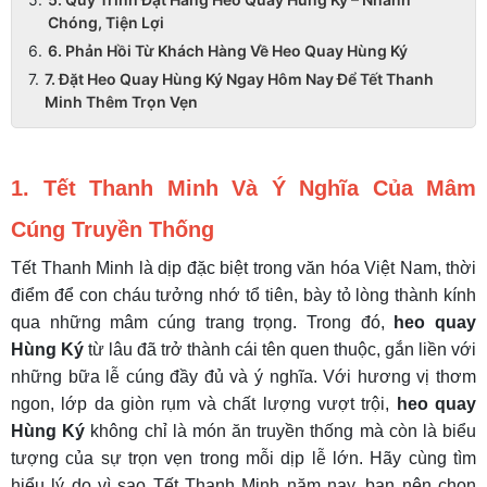
Chóng, Tiện Lợi
6. Phản Hồi Từ Khách Hàng Về Heo Quay Hùng Ký
7. Đặt Heo Quay Hùng Ký Ngay Hôm Nay Để Tết Thanh
Minh Thêm Trọn Vẹn
1. Tết Thanh Minh Và Ý Nghĩa Của Mâm
Cúng Truyền Thống
Tết Thanh Minh là dịp đặc biệt trong văn hóa Việt Nam, thời
điểm để con cháu tưởng nhớ tổ tiên, bày tỏ lòng thành kính
qua những mâm cúng trang trọng. Trong đó,
heo quay
Hùng Ký
từ lâu đã trở thành cái tên quen thuộc, gắn liền với
những bữa lễ cúng đầy đủ và ý nghĩa. Với hương vị thơm
ngon, lớp da giòn rụm và chất lượng vượt trội,
heo quay
Hùng Ký
không chỉ là món ăn truyền thống mà còn là biểu
tượng của sự trọn vẹn trong mỗi dịp lễ lớn. Hãy cùng tìm
hiểu lý do vì sao Tết Thanh Minh năm nay, bạn nên chọn