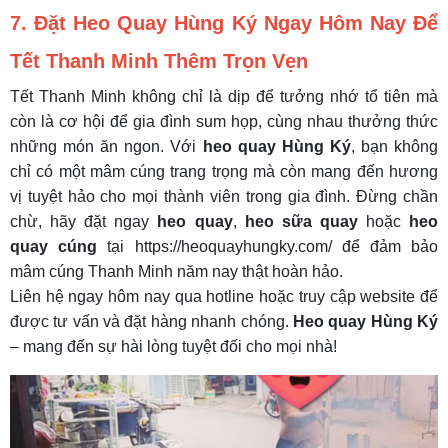
7. Đặt Heo Quay Hùng Ký Ngay Hôm Nay Để
Tết Thanh Minh Thêm Trọn Vẹn
Tết Thanh Minh không chỉ là dịp để tưởng nhớ tổ tiên mà
còn là cơ hội để gia đình sum họp, cùng nhau thưởng thức
những món ăn ngon. Với
heo quay Hùng Ký
, bạn không
chỉ có một mâm cúng trang trọng mà còn mang đến hương
vị tuyệt hảo cho mọi thành viên trong gia đình. Đừng chần
chừ, hãy đặt ngay
heo quay
,
heo sữa quay
hoặc
heo
quay cúng
tại https://heoquayhungky.com/ để đảm bảo
mâm cúng Thanh Minh năm nay thật hoàn hảo.
Liên hệ ngay hôm nay qua hotline hoặc truy cập website để
được tư vấn và đặt hàng nhanh chóng.
Heo quay Hùng Ký
– mang đến sự hài lòng tuyệt đối cho mọi nhà!