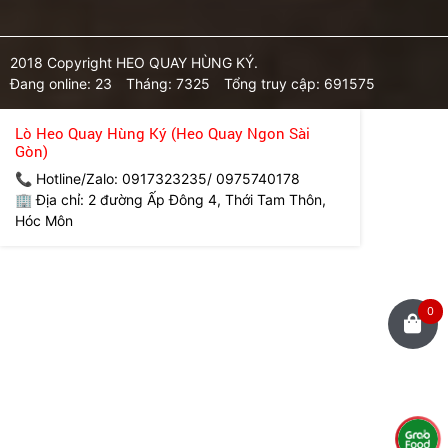
2018 Copyright HEO QUAY HÙNG KÝ.
Đang online: 23
Tháng: 7325
Tổng truy cập: 691575
Lò Heo Quay Hùng Ký (Heo Quay Ngon Sài
Gòn)
📞 Hotline/Zalo: 0917323235/ 0975740178
🏢 Địa chỉ: 2 đường Ấp Đông 4, Thới Tam Thôn,
Hóc Môn
0