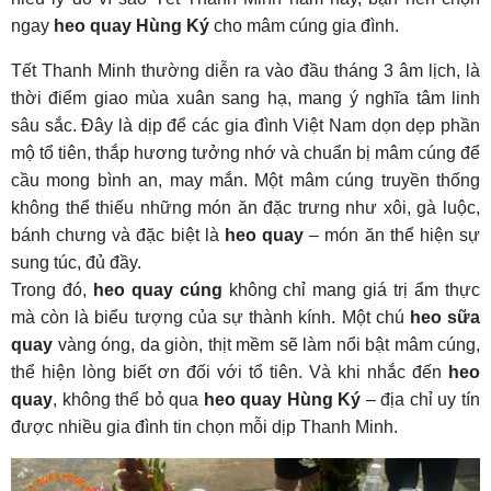
ngay
heo quay Hùng Ký
cho mâm cúng gia đình.
Tết Thanh Minh thường diễn ra vào đầu tháng 3 âm lịch, là
thời điểm giao mùa xuân sang hạ, mang ý nghĩa tâm linh
sâu sắc. Đây là dịp để các gia đình Việt Nam dọn dẹp phần
mộ tổ tiên, thắp hương tưởng nhớ và chuẩn bị mâm cúng để
cầu mong bình an, may mắn. Một mâm cúng truyền thống
không thể thiếu những món ăn đặc trưng như xôi, gà luộc,
bánh chưng và đặc biệt là
heo quay
– món ăn thể hiện sự
sung túc, đủ đầy.
Trong đó,
heo quay cúng
không chỉ mang giá trị ẩm thực
mà còn là biểu tượng của sự thành kính. Một chú
heo sữa
quay
vàng óng, da giòn, thịt mềm sẽ làm nổi bật mâm cúng,
thể hiện lòng biết ơn đối với tổ tiên. Và khi nhắc đến
heo
quay
, không thể bỏ qua
heo quay Hùng Ký
– địa chỉ uy tín
được nhiều gia đình tin chọn mỗi dịp Thanh Minh.