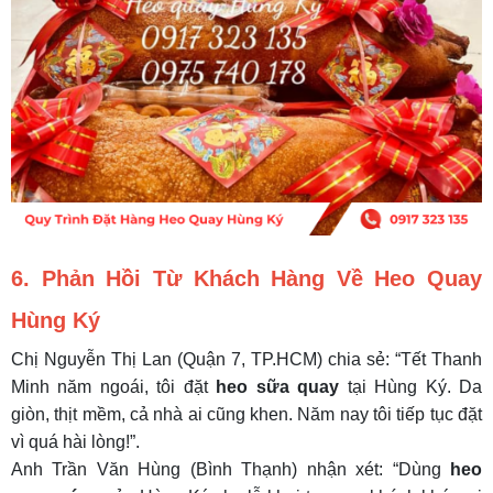
6. Phản Hồi Từ Khách Hàng Về Heo Quay
Hùng Ký
Chị Nguyễn Thị Lan (Quận 7, TP.HCM) chia sẻ: “Tết Thanh
Minh năm ngoái, tôi đặt
heo sữa quay
tại Hùng Ký. Da
giòn, thịt mềm, cả nhà ai cũng khen. Năm nay tôi tiếp tục đặt
vì quá hài lòng!”.
Anh Trần Văn Hùng (Bình Thạnh) nhận xét: “Dùng
heo