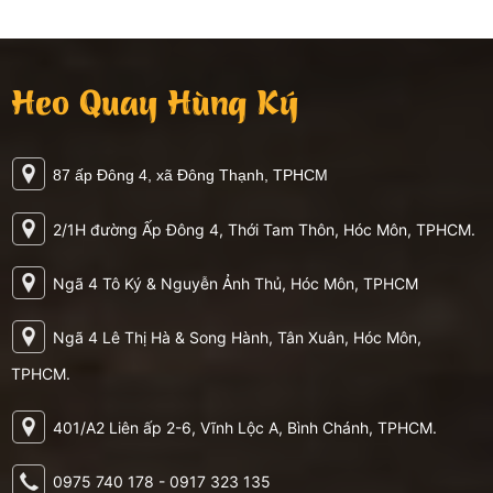
Heo Quay Hùng Ký
87 ấp Đông 4, xã Đông Thạnh, TPHCM
2/1H đường Ấp Đông 4, Thới Tam Thôn, Hóc Môn, TPHCM.
Ngã 4 Tô Ký & Nguyễn Ảnh Thủ, Hóc Môn, TPHCM
Ngã 4 Lê Thị Hà & Song Hành, Tân Xuân, Hóc Môn,
TPHCM.
401/A2 Liên ấp 2-6, Vĩnh Lộc A, Bình Chánh, TPHCM.
0975 740 178 - 0917 323 135