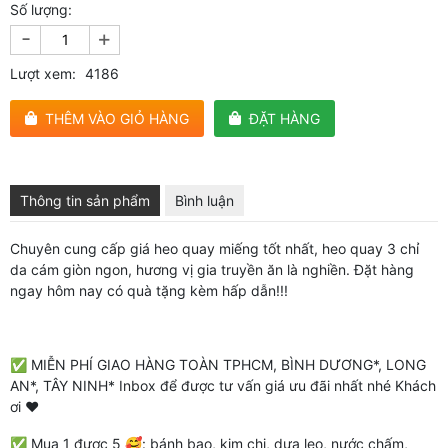
Số lượng:
-
+
Lượt xem:
4186
THÊM VÀO GIỎ HÀNG
ĐẶT HÀNG
Thông tin sản phẩm
Bình luận
Chuyên cung cấp giá heo quay miếng tốt nhất, heo quay 3 chỉ
da cám giòn ngon, hương vị gia truyền ăn là nghiền. Đặt hàng
ngay hôm nay có quà tặng kèm hấp dẫn!!!
✅ MIỄN PHÍ GIAO HÀNG TOÀN TPHCM, BÌNH DƯƠNG*, LONG
AN*, TÂY NINH* Inbox để được tư vấn giá ưu đãi nhất nhé Khách
ơi ❤
✅ Mua 1 được 5 🥰: bánh bao, kim chi, dưa leo, nước chấm,