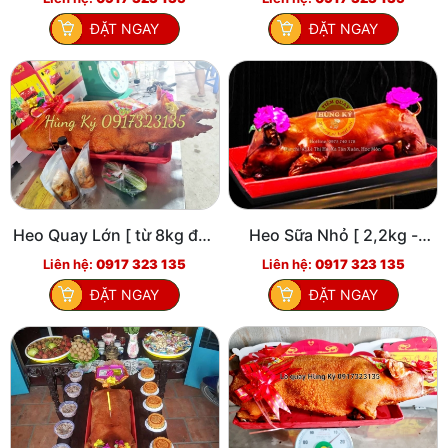
ĐẶT NGAY
ĐẶT NGAY
Heo Quay Lớn [ từ 8kg đến
Heo Sữa Nhỏ [ 2,2kg -
10kg ]
2,5kg ]
Liên hệ:
0917 323 135
Liên hệ:
0917 323 135
ĐẶT NGAY
ĐẶT NGAY