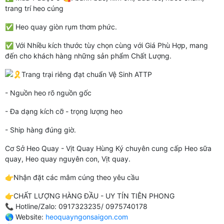
trang trí heo cúng
✅ Heo quay giòn rụm thơm phức.
✅ Với Nhiều kích thước tùy chọn cùng với Giá Phù Hợp, mang
đến cho khách hàng những sản phẩm Chất Lượng.
Trang trại riêng đạt chuẩn Vệ Sinh ATTP
- Nguồn heo rõ nguồn gốc
- Đa dạng kích cỡ - trọng lượng heo
- Ship hàng đúng giờ.
Cơ Sở Heo Quay - Vịt Quay Hùng Ký chuyên cung cấp Heo sữa
quay, Heo quay nguyên con, Vịt quay.
👉Nhận đặt các mâm cúng theo yêu cầu
👉CHẤT LƯỢNG HÀNG ĐẦU - UY TÍN TIÊN PHONG
📞 Hotline/Zalo: 0917323235/ 0975740178
🌎 Website:
heoquayngonsaigon.com