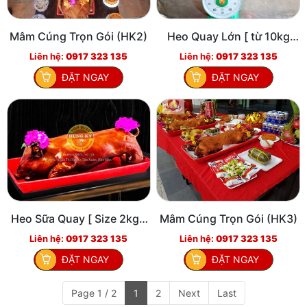
Mâm Cúng Trọn Gói (HK2)
Heo Quay Lớn [ từ 10kg
đến 15kg ]
Liên hệ:
0917 323 135
Liên hệ:
0917 323 135
ĐẶT NGAY
ĐẶT NGAY
Heo Sữa Quay [ Size 2kg -
Mâm Cúng Trọn Gói (HK3)
3kg ]
Liên hệ:
0917 323 135
Liên hệ:
0917 323 135
ĐẶT NGAY
ĐẶT NGAY
Page 1 / 2
1
2
Next
Last