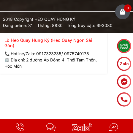
0
2018 Copyright HEO QUAY HÙNG KÝ.
Đang online: 31
Tháng: 8830
Tổng truy cập: 693080
Lò Heo Quay Hùng Ký (Heo Quay Ngon Sài
Gòn)
📞 Hotline/Zalo: 0917323235/ 0975740178
🏢 Địa chỉ: 2 đường Ấp Đông 4, Thới Tam Thôn,
Zalo
Hóc Môn