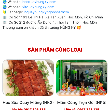
🌎 Website:
heoquayhungky.com
🌎 Website:
vitquayhungky.com
🔰 Fanpage:
loquayhungkyngonnhathcm
🏢 Cơ Sở 1: 63 Lê Thị Hà, Xã Tân Xuân, Hóc Môn, Hồ Chí Minh
🏢 Cơ Sở 2: 2 đường Ấp Đông 4, Thới Tam Thôn, Hóc Môn
Thương cảm ơn khách đã tin tưởng HÙNG KÝ 🥰
SẢN PHẨM CÙNG LOẠI
Heo Sữa Quay Miếng (HK2)
Mâm Cúng Trọn Gói (HK5)
Liên hệ:
0917 323 135
Liên hệ:
0917 323 135