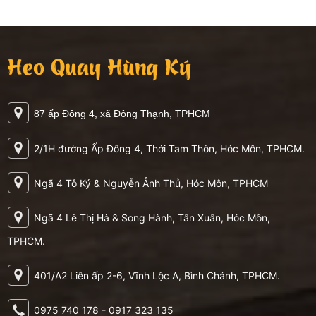
Heo Quay Hùng Ký
87 ấp Đông 4, xã Đông Thạnh, TPHCM
2/1H đường Ấp Đông 4, Thới Tam Thôn, Hóc Môn, TPHCM.
Ngã 4 Tô Ký & Nguyễn Ảnh Thủ, Hóc Môn, TPHCM
Ngã 4 Lê Thị Hà & Song Hành, Tân Xuân, Hóc Môn,
TPHCM.
401/A2 Liên ấp 2-6, Vĩnh Lộc A, Bình Chánh, TPHCM.
0975 740 178 - 0917 323 135