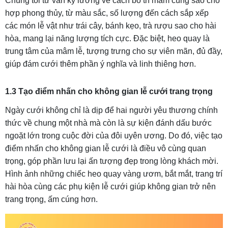
Chúng tôi tư vấn kỹ lưỡng về cách bố trí mâm cúng sao cho
hợp phong thủy, từ màu sắc, số lượng đến cách sắp xếp
các món lễ vật như trái cây, bánh kẹo, trà rượu sao cho hài
hòa, mang lại năng lượng tích cực. Đặc biệt, heo quay là
trung tâm của mâm lễ, tượng trưng cho sự viên mãn, đủ đầy,
giúp đám cưới thêm phần ý nghĩa và linh thiêng hơn.
1.3 Tạo điểm nhấn cho không gian lễ cưới trang trọng
Ngày cưới không chỉ là dịp để hai người yêu thương chính
thức về chung một nhà mà còn là sự kiện đánh dấu bước
ngoặt lớn trong cuộc đời của đôi uyên ương. Do đó, việc tạo
điểm nhấn cho không gian lễ cưới là điều vô cùng quan
trọng, góp phần lưu lại ấn tượng đẹp trong lòng khách mời.
Hình ảnh những chiếc heo quay vàng ươm, bắt mắt, trang trí
hài hòa cùng các phụ kiện lễ cưới giúp không gian trở nên
trang trọng, ấm cúng hơn.