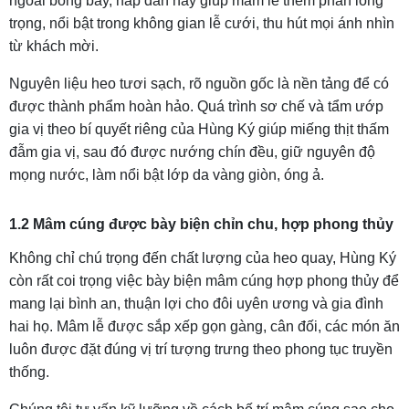
ngoài bóng bẩy, hấp dẫn này giúp mâm lễ thêm phần long
trọng, nổi bật trong không gian lễ cưới, thu hút mọi ánh nhìn
từ khách mời.
Nguyên liệu heo tươi sạch, rõ nguồn gốc là nền tảng để có
được thành phẩm hoàn hảo. Quá trình sơ chế và tẩm ướp
gia vị theo bí quyết riêng của Hùng Ký giúp miếng thịt thấm
đẫm gia vị, sau đó được nướng chín đều, giữ nguyên độ
mọng nước, làm nổi bật lớp da vàng giòn, óng ả.
1.2 Mâm cúng được bày biện chỉn chu, hợp phong thủy
Không chỉ chú trọng đến chất lượng của heo quay, Hùng Ký
còn rất coi trọng việc bày biện mâm cúng hợp phong thủy để
mang lại bình an, thuận lợi cho đôi uyên ương và gia đình
hai họ. Mâm lễ được sắp xếp gọn gàng, cân đối, các món ăn
luôn được đặt đúng vị trí tượng trưng theo phong tục truyền
thống.