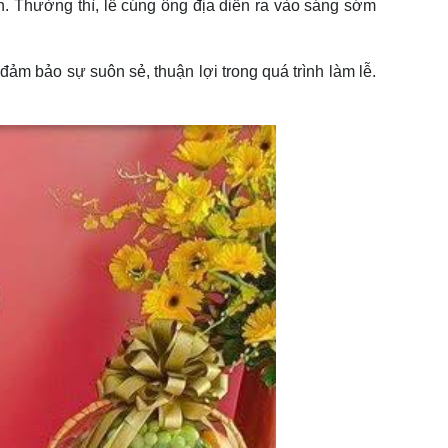
ên. Thường thì, lễ cúng ông địa diễn ra vào sáng sớm
ảm bảo sự suôn sẻ, thuận lợi trong quá trình làm lễ.