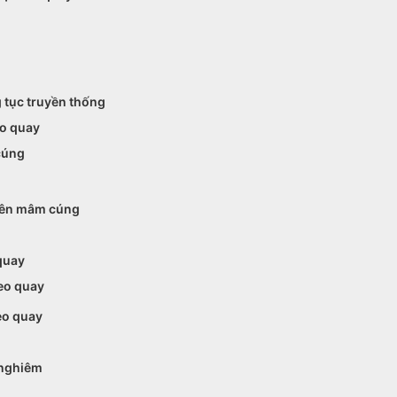
 tục truyền thống
eo quay
cúng
 trên mâm cúng
quay
heo quay
heo quay
 nghiêm