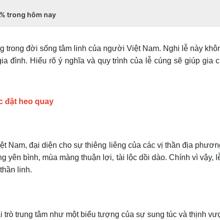
10% trong hôm nay
ng trong đời sống tâm linh của người Việt Nam. Nghi lễ này kh
 đình. Hiểu rõ ý nghĩa và quy trình của lễ cúng sẽ giúp gia c
ệc đặt heo quay
t Nam, đại diện cho sự thiêng liêng của các vị thần địa phương
g yên bình, mùa màng thuận lợi, tài lộc dồi dào. Chính vì vậy,
hần linh.
i trò trung tâm như một biểu tượng của sự sung túc và thịnh vư