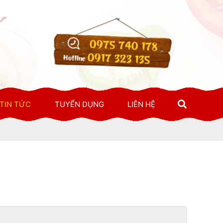
0975 740 178
0917 323 135
Hotline
TIN TỨC
TUYỂN DỤNG
LIÊN HỆ